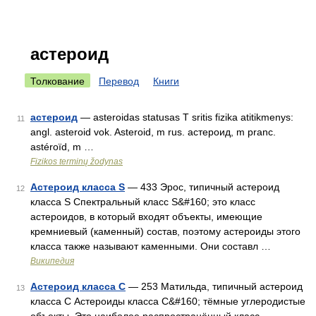
астероид
Толкование
Перевод
Книги
астероид
— asteroidas statusas T sritis fizika atitikmenys:
11
angl. asteroid vok. Asteroid, m rus. астероид, m pranc.
astéroïd, m …
Fizikos terminų žodynas
Астероид класса S
— 433 Эрос, типичный астероид
12
класса S Спектральный класс S&#160; это класс
астероидов, в который входят объекты, имеющие
кремниевый (каменный) состав, поэтому астероиды этого
класса также называют каменными. Они составл …
Википедия
Астероид класса C
— 253 Матильда, типичный астероид
13
класса C Астероиды класса C&#160; тёмные углеродистые