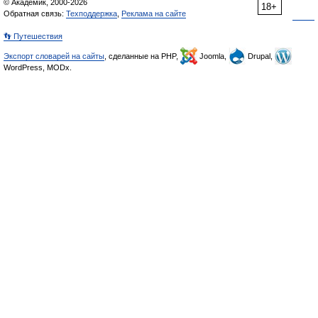
© Академик, 2000-2026
18+
Обратная связь:
Техподдержка
,
Реклама на сайте
👣 Путешествия
Экспорт словарей на сайты
, сделанные на PHP,
Joomla,
Drupal,
WordPress, MODx.