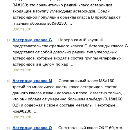
B&#160; это сравнительно редкий класс астероидов,
входящие в группу углеродных астероидов. Среди
астероидной популяции объекты класса B преобладают
главным образом во&#8230; …
Википедия
Астероид класса G
— Церера самый крупный
17
представитель спектрального класса G Астероиды класса G
представляют собой довольно редкий тип углеродных
астероидов, которые входят в состав группы углеродных
астероидов и в целом по хар …
Википедия
Астероид класса M
— Спектральный класс M&#160;
18
третий по многочисленности класс астероидов, состав
данного класса изучен довольно плохо. Известно только,
что они обладают умеренно большим альбедо (0,1&#160;
0,2) и содержат в своём составе металлы. Некоторые,
но&#8230; …
Википедия
Астероид класса O
— Спектральный класс O&#160; это
19