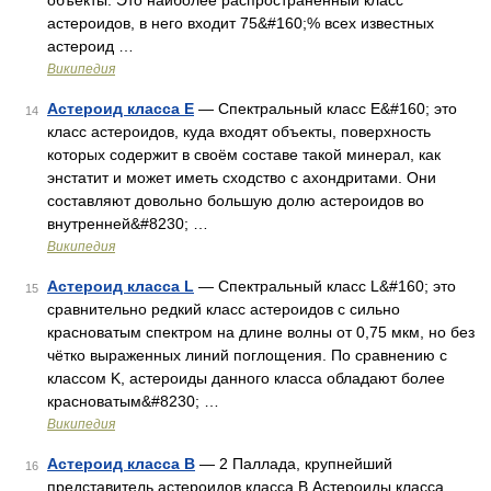
объекты. Это наиболее распространённый класс
астероидов, в него входит 75&#160;% всех известных
астероид …
Википедия
Астероид класса E
— Спектральный класс E&#160; это
14
класс астероидов, куда входят объекты, поверхность
которых содержит в своём составе такой минерал, как
энстатит и может иметь сходство с ахондритами. Они
составляют довольно большую долю астероидов во
внутренней&#8230; …
Википедия
Астероид класса L
— Спектральный класс L&#160; это
15
сравнительно редкий класс астероидов с сильно
красноватым спектром на длине волны от 0,75 мкм, но без
чётко выраженных линий поглощения. По сравнению с
классом K, астероиды данного класса обладают более
красноватым&#8230; …
Википедия
Астероид класса B
— 2 Паллада, крупнейший
16
представитель астероидов класса B Астероиды класса