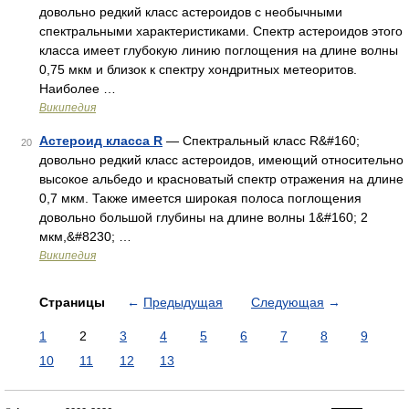
довольно редкий класс астероидов с необычными
спектральными характеристиками. Спектр астероидов этого
класса имеет глубокую линию поглощения на длине волны
0,75 мкм и близок к спектру хондритных метеоритов.
Наиболее …
Википедия
Астероид класса R
— Спектральный класс R&#160;
20
довольно редкий класс астероидов, имеющий относительно
высокое альбедо и красноватый спектр отражения на длине
0,7 мкм. Также имеется широкая полоса поглощения
довольно большой глубины на длине волны 1&#160; 2
мкм,&#8230; …
Википедия
Страницы
←
Предыдущая
Следующая
→
1
2
3
4
5
6
7
8
9
10
11
12
13